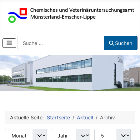
Suchen
Suchen
Aktuelle Seite:
Startseite
Aktuell
Archiv
Monat
Jahr
Anzeige #
Filter