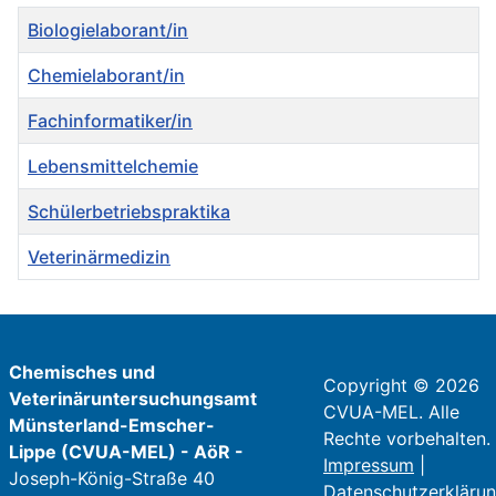
Titel
Biologielaborant/in
Chemielaborant/in
Fachinformatiker/in
Lebensmittelchemie
Schülerbetriebspraktika
Veterinärmedizin
Beiträge
Chemisches und
Copyright © 2026
Veterinäruntersuchungsamt
CVUA-MEL. Alle
Münsterland-Emscher-
Rechte vorbehalten.
Lippe (CVUA-MEL) - AöR -
Impressum
|
Joseph-König-Straße 40
Datenschutzerkläru