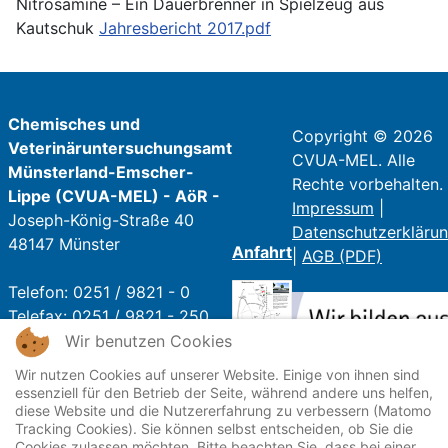
Nitrosamine – Ein Dauerbrenner in Spielzeug aus
Kautschuk
Jahresbericht 2017.pdf
Chemisches und
Copyright © 2026
Veterinäruntersuchungsamt
CVUA-MEL. Alle
Münsterland-Emscher-
Rechte vorbehalten.
Lippe (CVUA-MEL) - AöR -
Impressum
|
Joseph-König-Straße 40
Datenschutzerkläru
48147 Münster
Anfahrt
|
AGB (PDF)
Telefon: 0251 / 9821 - 0
Telefax: 0251 / 9821 - 250
E-Mail:
poststelle@cvua-
Wir benutzen Cookies
mel.de
Wir nutzen Cookies auf unserer Website. Einige von ihnen sind
essenziell für den Betrieb der Seite, während andere uns helfen,
diese Website und die Nutzererfahrung zu verbessern (Matomo
Öffnungszeiten:
Tracking Cookies). Sie können selbst entscheiden, ob Sie die
Mo - Fr: 07:30 Uhr - 16 Uhr
Cookies zulassen möchten. Bitte beachten Sie, dass bei einer