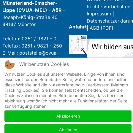
Münsterland-Emscher-
Rechte vorbehalten.
Lippe (CVUA-MEL) - AöR -
Impressum
|
Joseph-König-Straße 40
Datenschutzerkläru
48147 Münster
Anfahrt
|
AGB (PDF)
Telefon: 0251 / 9821 - 0
Telefax: 0251 / 9821 - 250
E-Mail:
poststelle@cvua-
mel.de
Wir benutzen Cookies
Öffnungszeiten:
Wir nutzen Cookies auf unserer Website. Einige von ihnen sind
essenziell für den Betrieb der Seite, während andere uns helfen,
Mo - Fr: 07:30 Uhr - 16 Uhr
diese Website und die Nutzererfahrung zu verbessern (Matomo
Sa + So: Geschlossen
Tracking Cookies). Sie können selbst entscheiden, ob Sie die
Cookies zulassen möchten. Bitte beachten Sie, dass bei einer
Ablehnung womöglich nicht mehr alle Funktionalitäten der Seite
zur Verfügung stehen.
Akzeptieren
Ablehnen