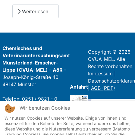
Weiterlesen …
Chemisches und
Copyright © 2026
Veterinäruntersuchungsamt
CVUA-MEL. Alle
Münsterland-Emscher-
Rechte vorbehalten.
Lippe (CVUA-MEL) - AöR -
Impressum
|
Joseph-König-Straße 40
Datenschutzerkläru
48147 Münster
Anfahrt
|
AGB (PDF)
Telefon: 0251 / 9821 - 0
Telefax: 0251 / 9821 - 250
Wir benutzen Cookies
E-Mail:
poststelle@cvua-
Wir nutzen Cookies auf unserer Website. Einige von ihnen sind
mel.de
essenziell für den Betrieb der Seite, während andere uns helfen,
diese Website und die Nutzererfahrung zu verbessern (Matomo
Tracking Cookies). Sie können selbst entscheiden, ob Sie die