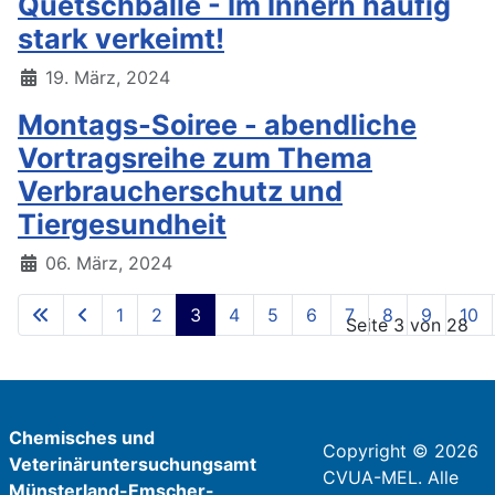
Quetschbälle - Im Innern häufig
stark verkeimt!
19. März, 2024
Montags-Soiree - abendliche
Vortragsreihe zum Thema
Verbraucherschutz und
Tiergesundheit
06. März, 2024
1
2
3
4
5
6
7
8
9
10
Seite 3 von 28
Chemisches und
Copyright © 2026
Veterinäruntersuchungsamt
CVUA-MEL. Alle
Münsterland-Emscher-