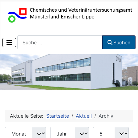
Suchen
Suchen
Aktuelle Seite:
Startseite
Aktuell
Archiv
Monat
Jahr
Anzeige #
Filter