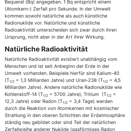
Bequerel (Bq) angegeben. 1 Bq entspricht einem
(Atomkern-) Zerfall pro Sekunde. In der Umwelt
kommen sowohl natürliche als auch künstliche
Radionuklide vor. Natürliche und künstliche
Radioaktivität unterscheiden sich zwar durch ihren
Ursprung, nicht aber in der Art ihrer Wirkung.
Natürliche Radioaktivität
Natürliche Radioaktivität existiert unabhängig vom
Menschen und ist seit Anbeginn der Erde in der
Umwelt vorhanden. Beispiele hierfür sind Kalium-40
(T
= 1,3 Milliarden Jahre) und Uran-238 (T
= 4,5
1/2
1/2
Milliarden Jahre). Andere natürliche Radionuklide wie
Kohlenstoff-14 (T
= 5700 Jahre), Tritium (T
=
1/2
1/2
12,3 Jahre) oder Radon (T
= 3,4 Tage) werden
1/2
durch die Reaktion von Atomkernen mit kosmischer
Strahlung in den oberen Schichten der Erdatmosphäre
ständig neu gebildet oder sind Teil der natürlichen
Zerfallsreihe anderer Nuklide (gasförmiges Radon