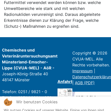
Futtermittel verwendet werden können bzw. welche
Umweltbereiche wie stark und mit welchen
Radionukliden verunreinigt sind. Daraus abgeleitete
Erkenntnisse dienen zur Klärung der Frage, welche
(Schutz-) Maßnahmen zu ergreifen sind.
Chemisches und
Copyright © 2026
Veterinäruntersuchungsamt
CVUA-MEL. Alle
Münsterland-Emscher-
Rechte vorbehalten.
Lippe (CVUA-MEL) - AöR -
Impressum
|
Joseph-König-Straße 40
Datenschutzerkläru
48147 Münster
Anfahrt
|
AGB (PDF)
Telefon: 0251 / 9821 - 0
Telefax: 0251 / 9821 - 250
Wir benutzen Cookies
E-Mail:
poststelle@cvua-
mel.de
Wir nutzen Cookies auf unserer Website. Einige von ihnen sind