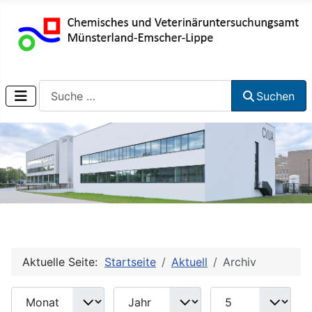
Suchen
Suchen
Aktuelle Seite:
Startseite
Aktuell
Archiv
Monat
Jahr
Anzeige #
Filter