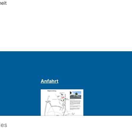
eit
Anfahrt
ies