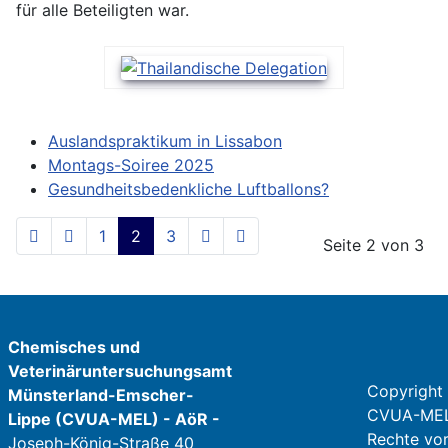
für alle Beteiligten war.
Auslandspraktikum in Lissabon
Montags-Soiree 2025
Gesundheitsbedenkliche Luftballons?
1
2
3
Seite 2 von 3
Chemisches und
Veterinäruntersuchungsamt
Copyright
Münsterland-Emscher-
CVUA-MEL.
Lippe (CVUA-MEL) - AöR -
Rechte vor
Joseph-König-Straße 40