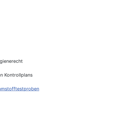
gienerecht
 Kontrollplans
mmstofftestproben