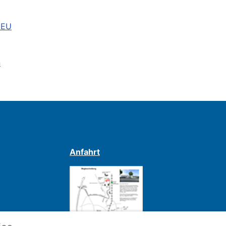
 EU
n
Anfahrt