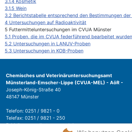
3.1.4 Kosmetik
3.1.5 Wein
3.2 Berichtstabelle entsprechend den Bestimmungen der
4 Untersuchungen auf Radioaktivität
5 Futtermitteluntersuchungen im CVUA Münster
5.1 Proben, die im CVUA federführend bearbeitet wurde
5.2 Untersuchungen in LANUV-Proben
5.3 Untersuchungen in KOB-Proben
Chemisches und Veterinäruntersuchungsamt
Münsterland-Emscher-Lippe (CVUA-MEL) - AöR -
Joseph-König-Straße 40
48147 Münster
Telefon: 0251 / 9821 - 0
Telefax: 0251 / 9821 - 250
E-Mail:
poststelle@cvua-mel.de