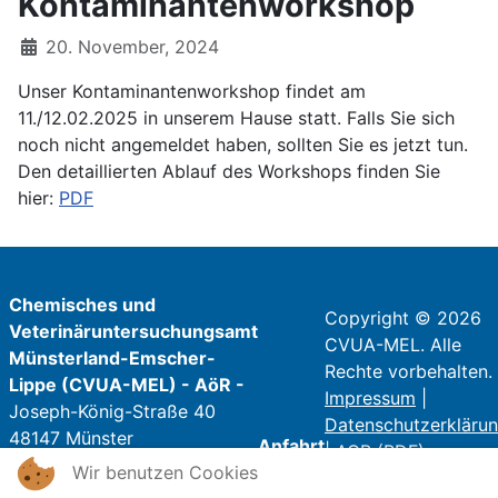
Kontaminantenworkshop
20. November, 2024
Unser Kontaminantenworkshop findet am
11./12.02.2025 in unserem Hause statt. Falls Sie sich
noch nicht angemeldet haben, sollten Sie es jetzt tun.
Den detaillierten Ablauf des Workshops finden Sie
hier:
PDF
Chemisches und
Copyright © 2026
Veterinäruntersuchungsamt
CVUA-MEL. Alle
Münsterland-Emscher-
Rechte vorbehalten.
Lippe (CVUA-MEL) - AöR -
Impressum
|
Joseph-König-Straße 40
Datenschutzerkläru
48147 Münster
Anfahrt
|
AGB (PDF)
Wir benutzen Cookies
Telefon: 0251 / 9821 - 0